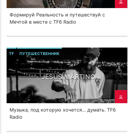
ПОТОК НАСТОЯЩЕГО
ТОНАЛЬНОСТЬ ДУШИ ( CCCP
Формируй Реальность и путешествуй с
TROLL FAMILY РОМАН МЕЛЬМОНТ
CREW MIX DEEP HOUSE VOL 2 )
Мечтой в месте с TF6 Radio
TF
ПУТЕШЕСТВЕННИК
TF6 Radio
JESUS MARTINO
Музыка, под которую хочется… думать. TF6
Radio