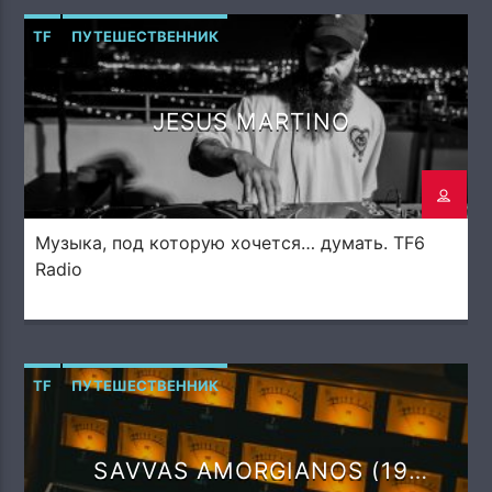
TF
ПУТЕШЕСТВЕННИК
JESUS MARTINO
Музыка, под которую хочется… думать. TF6
Radio
TF
ПУТЕШЕСТВЕННИК
SAVVAS AMORGIANOS (19