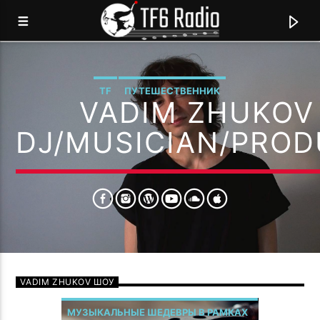
TF
ПУТЕШЕСТВЕННИК
VADIM ZHUKOV 
TF6 RADIO
МЫ ГОВОРИМ НА ЯЗЫКЕ МУЗЫКИ!
DJ/MUSICIAN/PRO
0:00
VADIM ZHUKOV ШОУ
МУЗЫКАЛЬНЫЕ ШЕДЕВРЫ В РАМКАХ