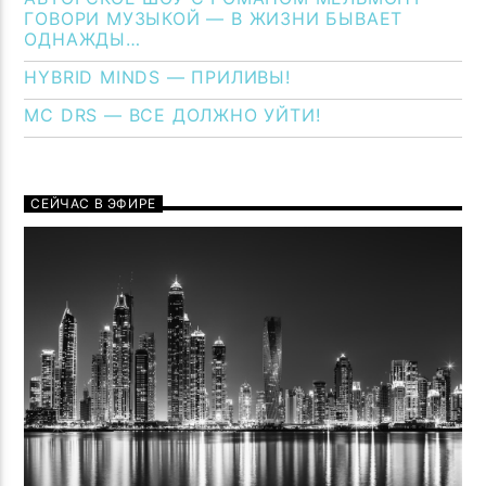
ГОВОРИ МУЗЫКОЙ — В ЖИЗНИ БЫВАЕТ
ОДНАЖДЫ…
HYBRID MINDS — ПРИЛИВЫ!
MC DRS — ВСЕ ДОЛЖНО УЙТИ!
СЕЙЧАС В ЭФИРЕ