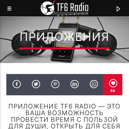
ПРИЛОЖЕНИЯ
TF6 RADIO
МЫ ГОВОРИМ НА ЯЗЫКЕ МУЗЫКИ!
0:00
84
ПРИЛОЖЕНИЕ TF6 RADIO — ЭТО
ВАША ВОЗМОЖНОСТЬ
ПРОВЕСТИ ВРЕМЯ С ПОЛЬЗОЙ
ДЛЯ ДУШИ, ОТКРЫТЬ ДЛЯ СЕБЯ