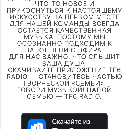
ПОТОК НАСТОЯЩЕГО
ЧТО-ТО НОВОЕ И
CROSSROADS ( CCCP CREW MIX 55
ПРИКОСНУТЬСЯ К НАСТОЯЩЕМУ
ИСКУССТВУ.НА ПЕРВОМ МЕСТЕ
TROLL FAMILY R.MELMONT
VOL 3 )
ДЛЯ НАШЕЙ КОМАНДЫ ВСЕГДА
ОСТАЕТСЯ КАЧЕСТВЕННАЯ
МУЗЫКА. ПОЭТОМУ МЫ
ОСОЗНАННО ПОДХОДИМ К
ЗАПОЛНЕНИЮ ЭФИРА.
ДЛЯ НАС ВАЖНО, ЧТО СЛЫШИТ
TF6 Radio
ВАША ДУША!
СКАЧИВАЙТЕ ПРИЛОЖЕНИЕ TF6
RADIO — СТАНОВИТЕСЬ ЧАСТЬЮ
ТВОРЧЕСКОЙ «СЕМЬИ».
ГОВОРИ МУЗЫКОЙ! НАПОЙ
СЕМЬЮ — TF6 RADIO.