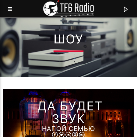
ШОУ
TF6 RADIO
МЫ ГОВОРИМ НА ЯЗЫКЕ МУЗЫКИ!
0:00
ДА БУДЕТ
ЗВУК
НАПОЙ СЕМЬЮ