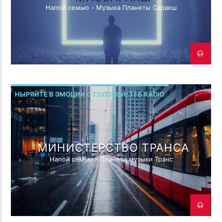
Напой семью - Музыка Планеты Саракш
НЫРЯЙТЕ В ЭМОЦИИ С ГОЛОВОЙ! TF6 RADIO
МИНИСТЕРСТВО ТРАНСА
Напой семью - Планета музыки Транс