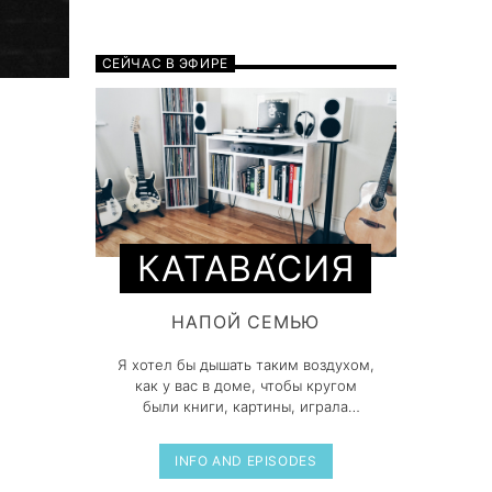
СЕЙЧАС В ЭФИРЕ
КАТАВА́СИЯ
НАПОЙ СЕМЬЮ
Я хотел бы дышать таким воздухом,
как у вас в доме, чтобы кругом
были книги, картины, играла
музыка, дети бегали по дому -
подпевая мелодии что играет с
INFO AND EPISODES
пластинки! И люди говорят тихо и
спокойно, а