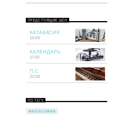
пространство наполнено ритмом
музыки, заменяющим мысли!
ПРЕДСТОЯЩИЕ ШОУ
Вечер Для Себя! Семья
объединенных страстью к музыке
КАТАВА́СИЯ
Разговоры о значимом,
20:00
интересном, важном Задушевные
шутки и посиделки за чашкой кофе
КАЛЕНДАРЬ
Возможность отвлечься от
21:00
назойливого повседневного шума
и уделить время тому, что любишь!
Говори музыкой! Напой семью —
П.С
TF6 Radio
22:00
ПО ТЕГУ
ФИЛОСОФИЯ