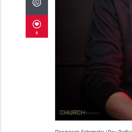
5
Продюсер Schematic (Дэн Дюбуа