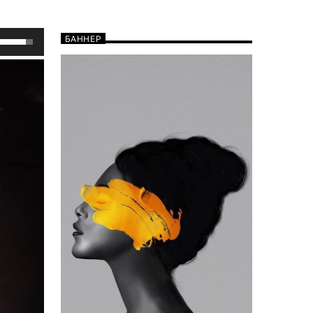
Используйте
БАННЕР
клавиши
вверх/
вниз,
чтобы
увеличить
или
уменьшить
громкость.