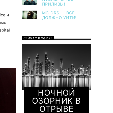
ПРИЛИВЫ!
MC DRS — ВСЕ
ice и
ДОЛЖНО УЙТИ!
ных
pital
СЕЙЧАС В ЭФИРЕ
НОЧНОЙ
ОЗОРНИК В
ОТРЫВЕ