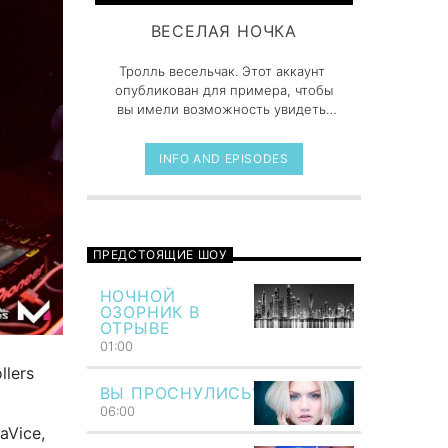
ВЕСЕЛАЯ НОЧКА
Тролль весельчак. Этот аккаунт
опубликован для примера, чтобы
вы имели возможность увидеть,
как будет выглядеть главная
страница вашего шоу.
INFO AND EPISODES
ПРЕДСТОЯЩИЕ ШОУ
НОЧНОЙ
ОЗОРНИК В
ОТРЫВЕ
01:00
llers
ВЫ ПРОСНУЛИСЬ?
Говори музыкой! Напой семью —
06:00
TF6 Radio
aVice,