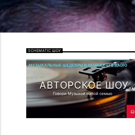
SCHEMATIC ШОУ
МУЗЫКАЛЬНЫЕ ШЕДЕВРЫ В РАМКАХ TF6 RADIO
АВТОРСКОЕ ШОУ
ГОВОРИ МУЗЫКОЙ! 
Говори Музыкой напой семью
РОМАНОМ
МЕЛЬМОНТ!