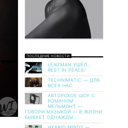
ПОСЛЕДНИЕ НОВОСТИ
LENZMAN УШЁЛ…
REST IN PEACE!
TECHNIMATIC — ДЛЯ
ВСЕХ НАС
АВТОРСКОЕ ШОУ С
РОМАНОМ
МЕЛЬМОНТ —
ГОВОРИ МУЗЫКОЙ — В ЖИЗНИ
БЫВАЕТ ОДНАЖДЫ…
HYBRID MINDS —