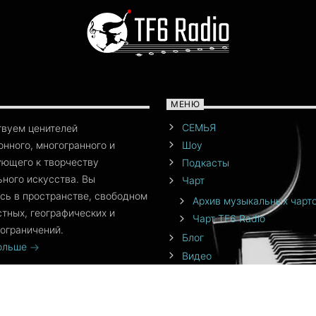
МЕНЮ
СЕМЬЯ
твуем ценителей
нного, многогранного и
Шоу
ющего к творчеству
Подкасты
ного искусства. Вы
Чарт
сь в пространстве, свободном
Архив музыкальных чарт
стных, географических и
Чарт TF6 Radio
ограничений.
Блог
больше
Видео
События
Команда
От создателя