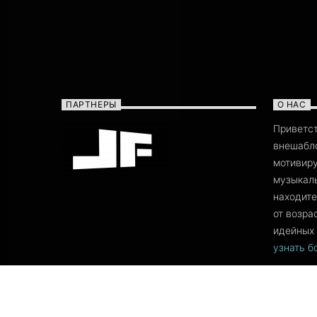
ПАРТНЕРЫ
О НАС
Приветс
внешабло
мотивиру
музыкаль
находите
от возра
идейных 
узнать 