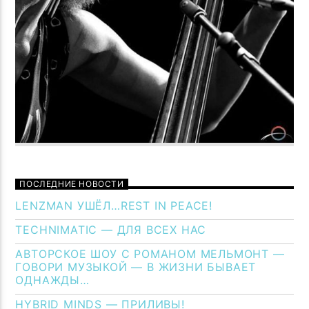
ПОСЛЕДНИЕ НОВОСТИ
LENZMAN УШЁЛ…REST IN PEACE!
TECHNIMATIC — ДЛЯ ВСЕХ НАС
АВТОРСКОЕ ШОУ С РОМАНОМ МЕЛЬМОНТ —
ГОВОРИ МУЗЫКОЙ — В ЖИЗНИ БЫВАЕТ
ОДНАЖДЫ…
HYBRID MINDS — ПРИЛИВЫ!