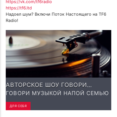
https://vk.com/tf6radio
https://tf6.ltd
Надоел шум? Включи Поток Настоящего на TF6
Radio!
АВТОРСКОЕ ШОУ ГОВОРИ
МУЗЫКОЙ! С РОМАНОМ
ГОВОРИ МУЗЫКОЙ НАПОЙ СЕМЬЮ
МЕЛЬМОНТ!
ДЛЯ СЕБЯ