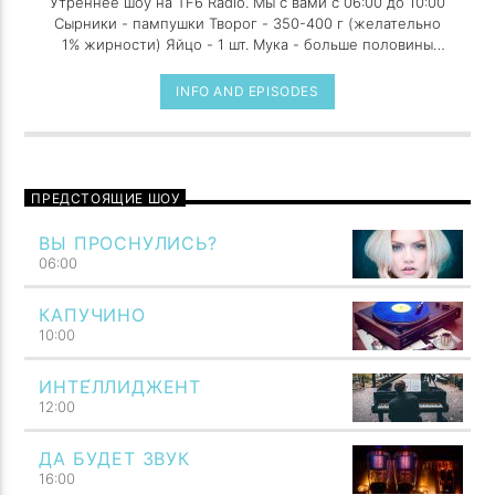
Утреннее шоу на TF6 Radio. Мы с вами с 06:00 до 10:00
Сырники - пампушки Творог - 350-400 г (желательно
1% жирности) Яйцо - 1 шт. Мука - больше половины
стакана Cахар - по вкусу Сахар ванильный - по вкусу
Сметана (для подачи) - по вкусу Масло растительное -
INFO AND EPISODES
для жарки
ПРЕДСТОЯЩИЕ ШОУ
ВЫ ПРОСНУЛИСЬ?
06:00
КАПУЧИНО
10:00
ИНТЕ́ЛЛИДЖЕНТ
12:00
ДА БУДЕТ ЗВУК
16:00