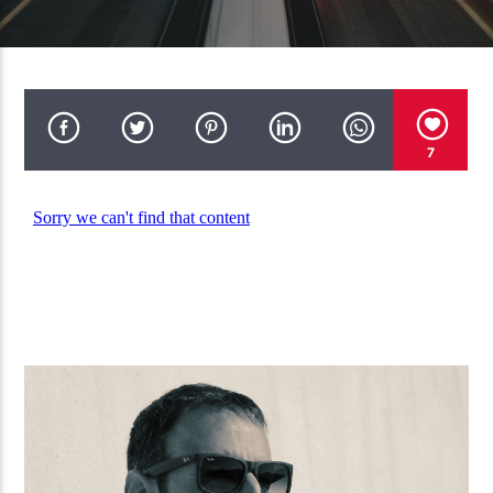
ПОТОК НАСТОЯЩЕГО
CROSSROADS ( CCCP CREW MIX 55
TROLL FAMILY R.MELMONT
VOL 3 )
7
TF6 Radio