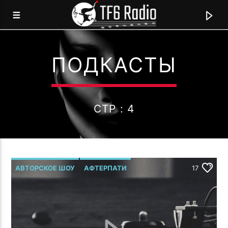
ПОДКАСТЫ
TF6 RADIO
МЫ ГОВОРИМ НА ЯЗЫКЕ МУЗЫКИ!
СТР : 4
0:00
АВТОРСКОЕ ШОУ
АФТЕРПАТИ
17
Р.МЕЛЬМОНТ