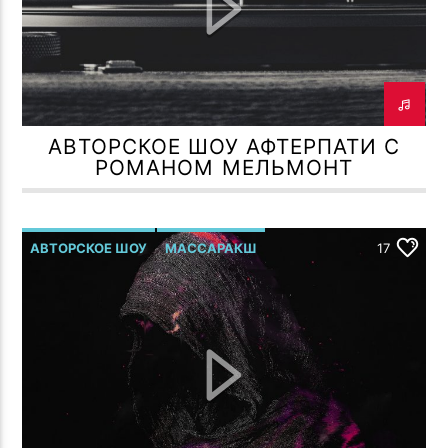
ПОТОК НАСТОЯЩЕГО
CROSSROADS ( CCCP CREW MIX 55
TROLL FAMILY R.MELMONT
VOL 3 )
АВТОРСКОЕ ШОУ АФТЕРПАТИ С
РОМАНОМ МЕЛЬМОНТ
TF6 Radio
АВТОРСКОЕ ШОУ
МАССАРАКШ
17
Р.МЕЛЬМОНТ