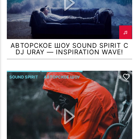
ПОТОК НАСТОЯЩЕГО
LOVE CHANTS TROLL'S (ВЕСНА
TF РОМАН МЕЛЬМОНТ
TROLL44 CCCP CREW MIX 33)
АВТОРСКОЕ ШОУ SOUND SPIRIT С
DJ URAY — INSPIRATION WAVE!
TF6 Radio
SOUND SPIRIT
АВТОРСКОЕ ШОУ
9