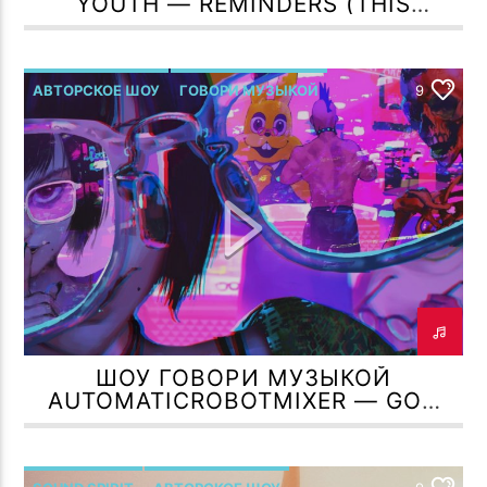
YOUTH — REMINDERS (THIS
NEVER HAPPENED)
АВТОРСКОЕ ШОУ
ГОВОРИ МУЗЫКОЙ
9
Р.МЕЛЬМОНТ
ШОУ ГОВОРИ МУЗЫКОЙ
AUTOMATICROBOTMIXER — GOD
NOT A…DJ ( G.O.D.N.O.T.A )