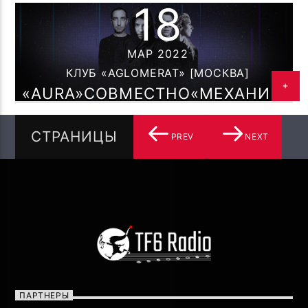
18
TF6 RADIO
МАР 2022
КЛУБ «AGLOMERAT» [МОСКВА]
«AURA»СОВМЕСТНО«МЕХАНИКА»
18 МАРТА КЛУБ «AGLOMERAT»
СТРАНИЦЫ
PREV
NEXT
ПАРТНЕРЫ