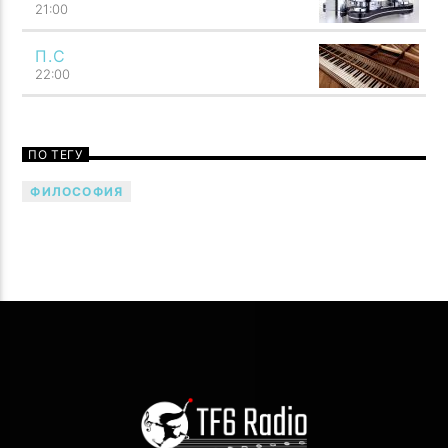
21:00
П.С
Говори музыкой! Напой семью — TF6 Radio
22:00
ПО ТЕГУ
ФИЛОСОФИЯ