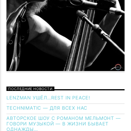
ПОСЛЕДНИЕ НОВОСТИ
LENZMAN УШЁЛ…REST IN PEACE!
TECHNIMATIC — ДЛЯ ВСЕХ НАС
АВТОРСКОЕ ШОУ С РОМАНОМ МЕЛЬМОНТ —
ГОВОРИ МУЗЫКОЙ — В ЖИЗНИ БЫВАЕТ
ОДНАЖДЫ…