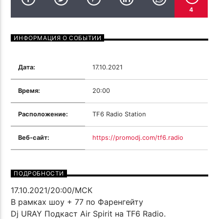
ПОТОК НАСТОЯЩЕГО
4
ВРЕМЯ ( CCCP CREW MIX DEEP
TROLL FAMILY РОМАН МЕЛЬМОНТ
HOUSE VOL 3 )
ИНФОРМАЦИЯ О СОБЫТИИ
Дата:
17.10.2021
Время:
20:00
TF6 Radio
Расположение:
TF6 Radio Station
Веб-сайт:
https://promodj.com/tf6.radio
ПОДРОБНОСТИ
17.10.2021/20:00/МСК
В рамках шоу + 77 по Фаренгейту
Dj URAY Подкаст Air Spirit на TF6 Radio.