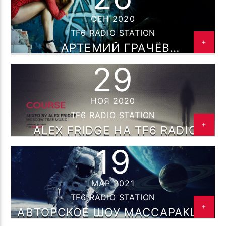
ПОТОК НАСТОЯЩЕГО
WALK ABOUT FALL ( CCCP CREW
СЕН 2020
TROLL FAMILY R.MELMONT
MIX 55 VOL 1 )
TF6 RADIO STATION
АРТЕМИЙ ГРАЧЁВ
ПРЕДСТАВЛЯЕТ АВТОРСКОЕ ШОУ
29
— ГРАВИТАЦИЯ! НА TF6 RADIO
НОЯ 2020
TF6 Radio
TF6 RADIO STATION
ALEX FRIDGE НА TF6 RADIO
19
МАР 2021
TF6 RADIO STATION
АВТОРСКОЕ ШОУ МАССАРАКШ C
РОМАНОМ МЕЛЬМОНТ