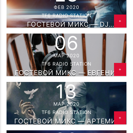
ПОТОК НАСТОЯЩЕГО
ФЕВ 2020
CRAZY WOMEN ( CCCP CREW MIX
TF6 RADIO STATION
TF РОМАН МЕЛЬМОНТ
44 )
ГОСТЕВОЙ МИКС — DJ
STORYTELLER TRIP(ROAM/ROMAN
06
K) НА TF6 РАДИО 28.02.2020
МАР 2020
TF6 Radio
TF6 RADIO STATION
ГОСТЕВОЙ МИКС — ЕВГЕНИЙ
БЕЛАВСКИЙ (DJ URAY) НА TF6
13
РАДИО 06.03.2020
МАР 2020
TF6 RADIO STATION
ГОСТЕВОЙ МИКС — АРТЕМИЙ
ГРАЧЁВ (DJ AG) НА TF6 РАДИО