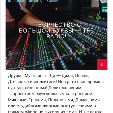
ПОТОК НАСТОЯЩЕГО
ДЛЯ СЕБЯ
ЖИЗНЬ
ХОББИ
15
TROLL'S LOVE CHANT ( ЛЕТО
TROLL FAMILY TRIPPING FOOL
TROLL44 CCCP CREW MIX 33 )
ТВОРЧЕСТВО С
БОЛЬШОЙ БУКВЫ — TF6
RADIO!
TF6 Radio
Andreasodv
31.10.2023
Друзья! Музыканты, Ди — Джеи, Певцы,
Джазовые исполнители! Не трате свое время в
пустую, сидя дома! Делитесь своим
творчеством, музыкальным настроением,
Миксами, Треками, Подкастами, Домашними
или cтудийными живыми выступлениями в
прямом эфире не выходя из дома. И, не важно