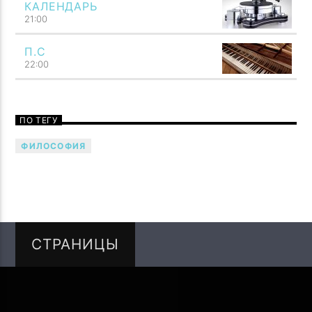
КАЛЕНДАРЬ
21:00
П.С
22:00
ПО ТЕГУ
ФИЛОСОФИЯ
Общность звука с мыслью сразу же бросается в глаза.
Как мысль, подобно молнии, сосредоточивает всю
силу представления в одном мгновении своей
вспышки, так и звук возникает как четко ограниченное
единство. Как мысль охватывает всю душу, так и звук
обладает силой потрясать всего человека. Говори
СТРАНИЦЫ
музыкой! Напой семью — TF6 Radio