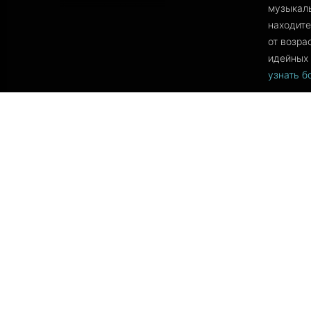
музыкаль
находите
от возра
идейных 
узнать 