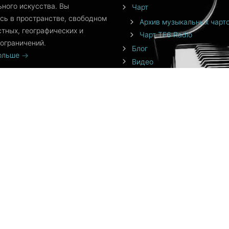
ного искусства. Вы
Чарт
сь в пространстве, свободном
Архив музыкальных чарт
стных, географических и
Чарт TF6 Radio
ограничений.
Блог
больше
Видео
События
Команда
От создателя
Приложения