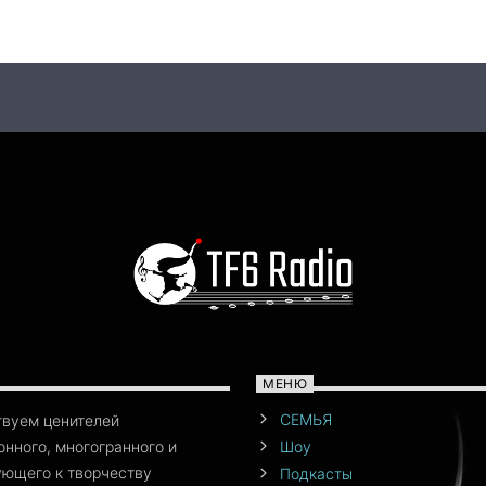
МЕНЮ
СЕМЬЯ
твуем ценителей
нного, многогранного и
Шоу
ющего к творчеству
Подкасты