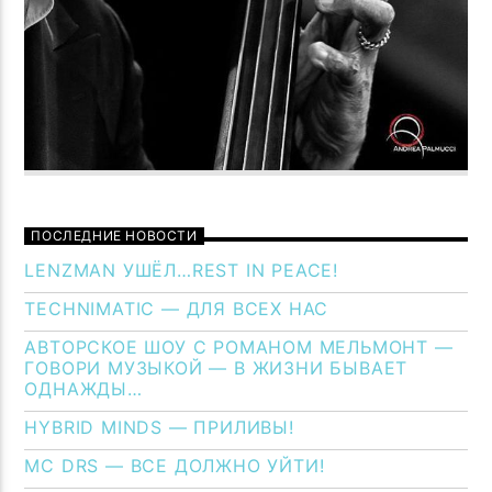
ПОСЛЕДНИЕ НОВОСТИ
LENZMAN УШЁЛ…REST IN PEACE!
TECHNIMATIC — ДЛЯ ВСЕХ НАС
АВТОРСКОЕ ШОУ С РОМАНОМ МЕЛЬМОНТ —
ГОВОРИ МУЗЫКОЙ — В ЖИЗНИ БЫВАЕТ
ОДНАЖДЫ…
HYBRID MINDS — ПРИЛИВЫ!
MC DRS — ВСЕ ДОЛЖНО УЙТИ!