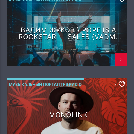
ВАДИМ ЖУКОВ \ POPE IS A
ROCKSTAR — SALES (VADM
REMIX)
МУЗЫКАЛЬНЫЙ ПОРТАЛ TF6 RADIO
8
MONOLINK