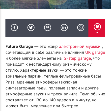
ПОТОК НАСТОЯЩЕГО
PROGRESSION SESSIONS 4
LTJ BUKEM
(CONTINUOUS VOCAL MIX)
7
Future Garage
— это жанр
электронной музыки
,
TF6 Radio
сочетающий в себе различные влияния
UK garage
и более мягкие элементы из
2-step garage
, что
приводит к нестандартному ритмическому
стилю. Характерные звуки — это тонкие
вокальные партии, теплые фильтрованные басы
Риза, мрачные атмосферы (включая
синтезаторные пэды, полевые записи и другие
атмосферные звуки) и треск винила. Темп обычно
составляет от 130 до 140 ударов в минуту, но
может быть медленнее или быстрее.