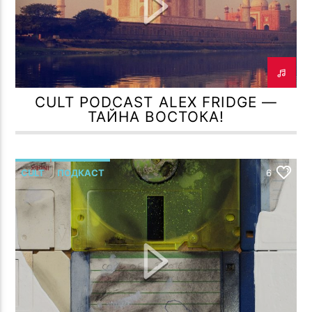
ПОТОК НАСТОЯЩЕГО
ONE DAY ( CCCP CREW MIX 33 )
TF РОМАН МЕЛЬМОНТ
CULT PODCAST ALEX FRIDGE —
ТАЙНА ВОСТОКА!
TF6 Radio
CULT
ПОДКАСТ
6