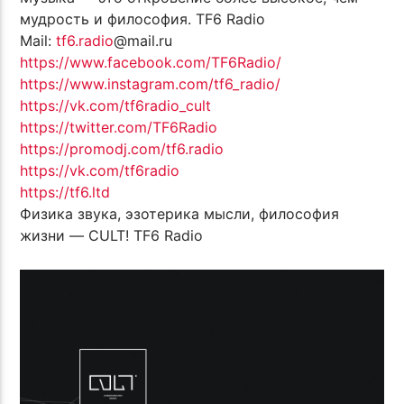
мудрость и философия. TF6 Radio
Mail:
tf6.radio
@mail.ru
https://www.facebook.com/TF6Radio/
https://www.instagram.com/tf6_radio/
https://vk.com/tf6radio_cult
https://twitter.com/TF6Radio
https://promodj.com/tf6.radio
https://vk.com/tf6radio
https://tf6.ltd
Физика звука, эзотерика мысли, философия
жизни — CULT! TF6 Radio