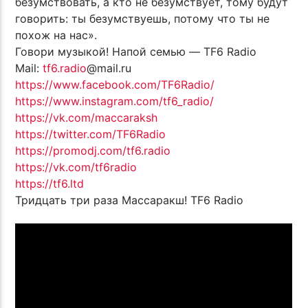
безумствовать, а кто не безумствует, тому будут
говорить: ты безумствуешь, потому что ты не
похож на нас».
Говори музыкой! Напой семью — TF6 Radio
Mail:
tf6.radio
@mail.ru
https://www.facebook.com/TF6Radio/
https://www.instagram.com/tf6_radio/
https://vk.com/maccaraksh
https://twitter.com/TF6Radio
https://promodj.com/tf6.radio
https://vk.com/tf6radio
https://tf6.ltd
Тридцать три раза Массаракш! TF6 Radio