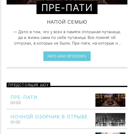
ПРЕ-ПАТИ
НАПОЙ СЕМЬЮ
— Дело в том, что у всех в памяти сплошная путаница,
да и жизнь сама по себе путаница. Все помнят об
отпусках, в которых не были, Пре-пати, на которые не
ходили, или встречают кого-то в первый раз и
чувствуют, что знают их всю свою жизнь. Время
INFO AND EPISODES
постоянно переписывается, каждый день. Люди
думают, что у них с памятью плохо, но наоборот, у них
отличная память. Прошлое действительно такое.
ПРЕДСТОЯЩИЕ ШОУ
ПРЕ-ПАТИ
00:00
НОЧНОЙ ОЗОРНИК В ОТРЫВЕ
01:00