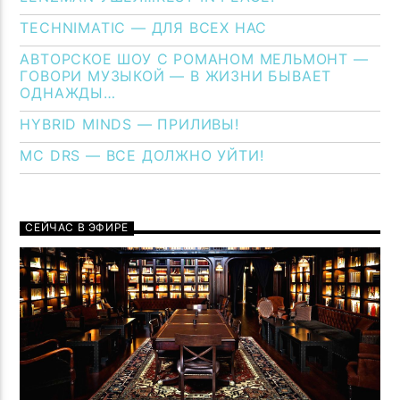
TECHNIMATIC — ДЛЯ ВСЕХ НАС
АВТОРСКОЕ ШОУ С РОМАНОМ МЕЛЬМОНТ —
ГОВОРИ МУЗЫКОЙ — В ЖИЗНИ БЫВАЕТ
ОДНАЖДЫ…
HYBRID MINDS — ПРИЛИВЫ!
MC DRS — ВСЕ ДОЛЖНО УЙТИ!
СЕЙЧАС В ЭФИРЕ