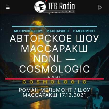
АВТОРСКОЕ ШОУ
МАССАРАКШ
Р.МЕЛЬМОНТ
АВТОРСКОЕ ШОУ
TF6 RADIO
МЫ ГОВОРИМ НА ЯЗЫКЕ МУЗЫКИ!
МАССАРАКШ
NDNL —
COSMOLOGIC
0:00
РОМАН МЕЛЬМОНТ / ШОУ
МАССАРАКШ 17.12.2021