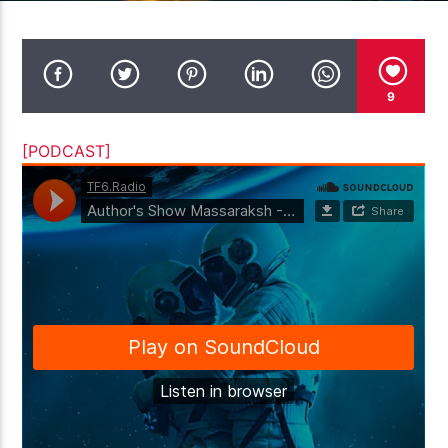
ПОТОК НАСТОЯЩЕГО
ELF LOVE SONGS TO TROLL ( CCCP
TF РОМАН МЕЛЬМОНТ
CREW MIX 33 )
9
[PODCAST]
TF6 Radio