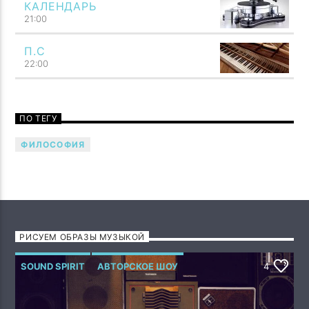
КАЛЕНДАРЬ
21:00
П.С
22:00
Говори музыкой! Напой семью — TF6 Radio
ПО ТЕГУ
ФИЛОСОФИЯ
РИСУЕМ ОБРАЗЫ МУЗЫКОЙ
SOUND SPIRIT
АВТОРСКОЕ ШОУ
4