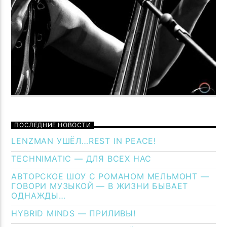
ПОСЛЕДНИЕ НОВОСТИ
LENZMAN УШЁЛ…REST IN PEACE!
TECHNIMATIC — ДЛЯ ВСЕХ НАС
АВТОРСКОЕ ШОУ С РОМАНОМ МЕЛЬМОНТ —
ГОВОРИ МУЗЫКОЙ — В ЖИЗНИ БЫВАЕТ
ОДНАЖДЫ…
HYBRID MINDS — ПРИЛИВЫ!