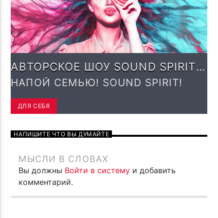
АВТОРСКОЕ ШОУ SOUND SPIRIT
С ЕВГЕНИЕМ БЕЛАВСКИМ (DJ
НАПОЙ СЕМЬЮ! SOUND SPIRIT!
URAY)
ДЛЯ СЕБЯ
НАПИШИТЕ ЧТО ВЫ ДУМАЙТЕ
МЫСЛИ В СЛОВАХ
Вы должны
Войти в систему
и добавить
комментарий.