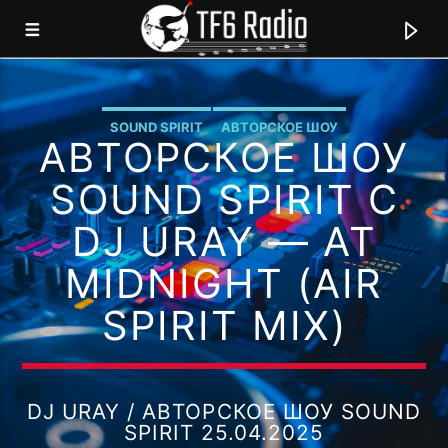
SOUND SPIRIT
АВТОРСКОЕ ШОУ
АВТОРСКОЕ ШОУ
TF6 RADIO
МЫ ГОВОРИМ НА ЯЗЫКЕ МУЗЫКИ!
SOUND SPIRIT С
DJ URAY — AT
MIDNIGHT (AIR
0:00
SPIRIT MIX)
DJ URAY / АВТОРСКОЕ ШОУ SOUND
SPIRIT 25.04.2025