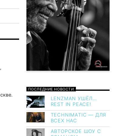
,
ПОСЛЕДНИЕ НОВОСТИ
скве.
LENZMAN УШЁЛ…
REST IN PEACE!
TECHNIMATIC — ДЛЯ
ВСЕХ НАС
АВТОРСКОЕ ШОУ С