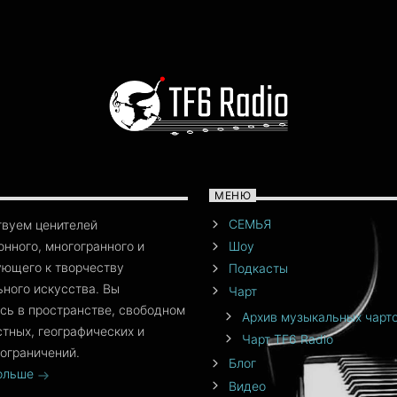
МЕНЮ
СЕМЬЯ
твуем ценителей
нного, многогранного и
Шоу
ющего к творчеству
Подкасты
ного искусства. Вы
Чарт
сь в пространстве, свободном
Архив музыкальных чарт
стных, географических и
Чарт TF6 Radio
ограничений.
Блог
больше
Видео