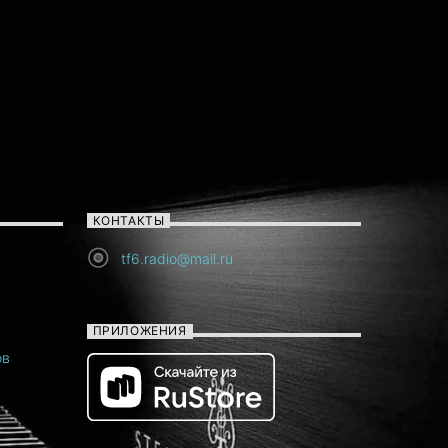
чтобы
увеличить
или
уменьшить
громкость.
КОНТАКТЫ
tf6.radio@mail.ru
ПРИЛОЖЕНИЯ
ов