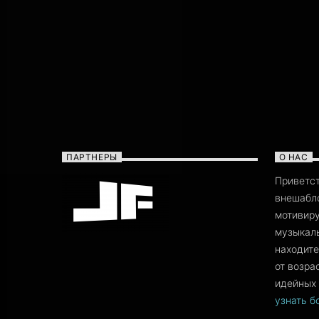
ПАРТНЕРЫ
О НАС
Приветс
внешабло
мотивиру
музыкаль
находите
от возра
идейных 
узнать 