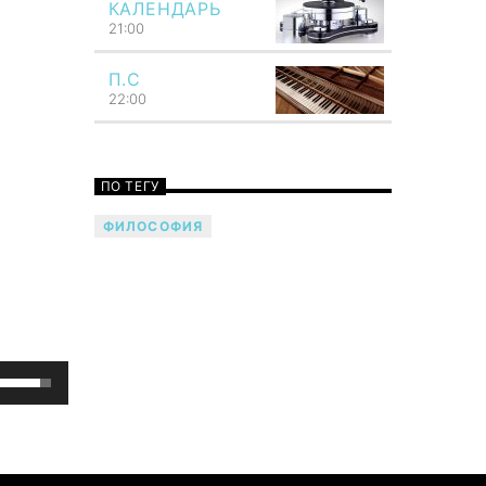
КАЛЕНДАРЬ
21:00
Общность звука с мыслью сразу же
бросается в глаза. Как мысль,
П.С
подобно молнии, сосредоточивает
22:00
всю силу представления в одном
мгновении своей вспышки, так и
звук возникает как четко
ограниченное единство. Как мысль
ПО ТЕГУ
охватывает всю душу, так и звук
обладает силой потрясать всего
ФИЛОСОФИЯ
человека. Говори музыкой! Напой
семью — TF6 Radio
Используйте
клавиши
вверх/
вниз,