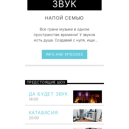
ЗВУК
НАПОЙ СЕМЬЮ
Все грани музыки в одном
пространстве времени! У звуков
есть душа. Создавай с нуля, ищи
новые, оторвись от ноутбука и
послушай, чем дышит реальный
INFO AND EPISODES
мир.
ПРЕДСТОЯЩИЕ ШОУ
ДА БУДЕТ ЗВУК
16:00
КАТАВА́СИЯ
20:00