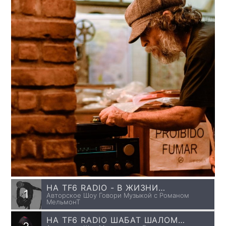
НА TF6 RADIO - В ЖИЗНИ
1
Авторское Шоу Говори Музыкой с Романом
БЫВАЕТ ОДНАЖДЫ…
МельмонТ
(CONTEMPLATION OF TRUTH) 16
НА TF6 RADIO ШАБАТ ШАЛОМ