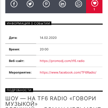
ПОТОК НАСТОЯЩЕГО
TROLL'S LOVE CHANT ( ОСЕНЬ
1
TROLL FAMILY R.MELMONT
TROLL44 CCCP CREW MIX 33 )
ИНФОРМАЦИЯ О СОБЫТИИ
Дата:
14.02.2020
Время:
20:00
TF6 Radio
Веб-сайт:
https://promodj.com/tf6.radio
Мероприятие:
https://www.facebook.com/TF6Radio/
ПОДРОБНОСТИ
ШОУ — НА TF6 RADIO «ГОВОРИ
МУЗЫКОЙ»