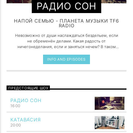
РАДИО СОН
НАПОЙ СЕМЬЮ - ПЛАНЕТА МУЗЫКИ TF6
RADIO
Невозможно от души наслаждаться бездельем, если
не обременён делами. Какая радость от
ничегонеделания, если и заняться нечем? В таком
случае потеря времени становится всего лишь
работой, причем самой утомительной из всех
INFO AND EPISODES
возможных. Праздность, как и поцелуи, сладка, лишь
когда предаешься ей украдкой.
ПРЕДСТОЯЩИЕ ШОУ
РАДИО СОН
16:00
КАТАВА́СИЯ
20:00