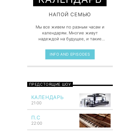
НАПОЙ СЕМЬЮ
Мы все живем по разным часам и
календарям. Многие живут
надеждой на будущее, и такие
люди всегда недовольны. Они
надеются на быстрый успех —
INFO AND EPISODES
выигрыш в лотерею или что-нибудь
в таком же роде. Я знаю, что цели
важны. И деньги важны. Но главное
вот в чем: деньги — это средство
для достижения цели, а не сама
ПРЕДСТОЯЩИЕ ШОУ
цель. И то, что происходит с вами
сейчас, так же важно, как-то, что
КАЛЕНДАРЬ
вы планируете на будущее.
21:00
Поэтому, хотя мой календарь
заполнен на месяцы вперед, я
научился жить сегодняшним днем.
П.С
22:00