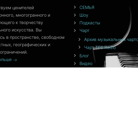
СЕМЬЯ
твуем ценителей
нного, многогранного и
Шоу
ющего к творчеству
Подкасты
ного искусства. Вы
Чарт
сь в пространстве, свободном
Архив музыкальных чарт
стных, географических и
Чарт TF6 Radio
ограничений.
Блог
больше
Видео
События
Команда
От создателя
Приложения