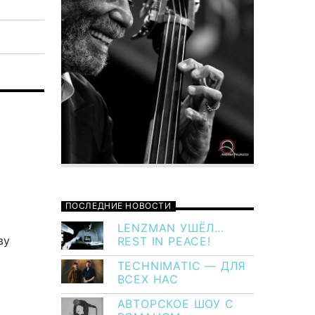
ПОСЛЕДНИЕ НОВОСТИ
LENZMAN УШЁЛ…
ву
REST IN PEACE!
TECHNIMATIC — ДЛЯ
ВСЕХ НАС
АВТОРСКОЕ ШОУ С