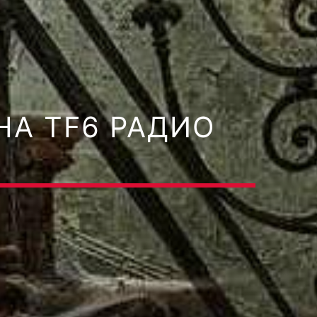
НА TF6 РАДИО