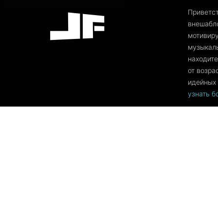
Приветс
внешабло
мотивиру
музыкаль
находите
от возра
идейных 
узнать 