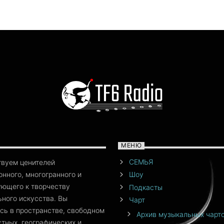
МЕНЮ
СЕМЬЯ
твуем ценителей
нного, многогранного и
Шоу
ющего к творчеству
Подкасты
ного искусства. Вы
Чарт
сь в пространстве, свободном
Архив музыкальных чарт
стных, географических и