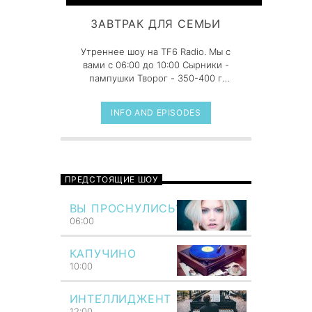
ЗАВТРАК ДЛЯ СЕМЬИ
Утреннее шоу на TF6 Radio. Мы с
вами с 06:00 до 10:00 Сырники -
пампушки Творог - 350-400 г
(желательно 1% жирности) Яйцо -
1 шт. Мука - больше половины
INFO AND EPISODES
стакана Cахар - по вкусу Сахар
ванильный - по вкусу Сметана (для
подачи) - по вкусу Масло
растительное - для жарки
ПРЕДСТОЯЩИЕ ШОУ
ВЫ ПРОСНУЛИСЬ?
06:00
КАПУЧИНО
10:00
ИНТЕ́ЛЛИДЖЕНТ
12:00