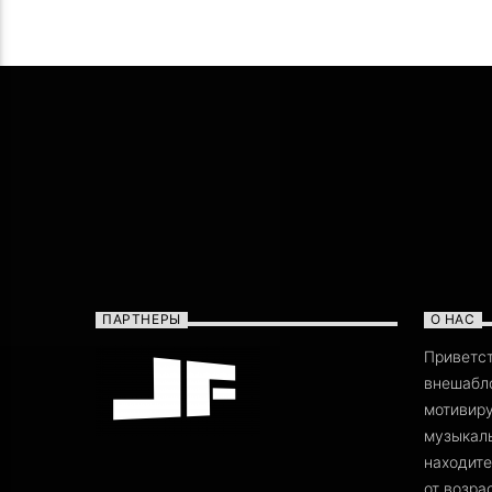
ПАРТНЕРЫ
О НАС
Приветс
внешабло
мотивиру
музыкаль
находите
от возра