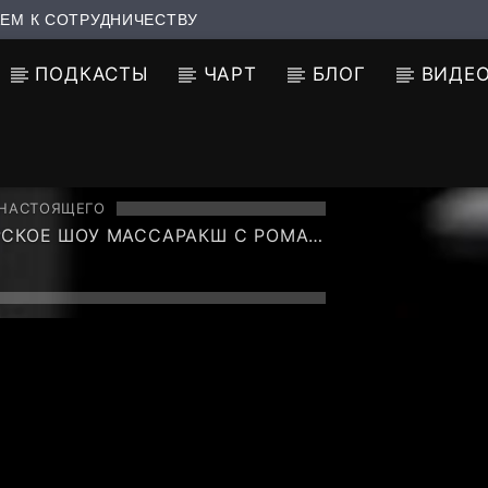
ЕМ К СОТРУДНИЧЕСТВУ
ПОДКАСТЫ
ЧАРТ
БЛОГ
ВИДЕ
 НАСТОЯЩЕГО
РСКОЕ ШОУ МАССАРАКШ C РОМАН
ОНТ НА TF6 RADIO ШАББАТ
 (CCCP CREW).