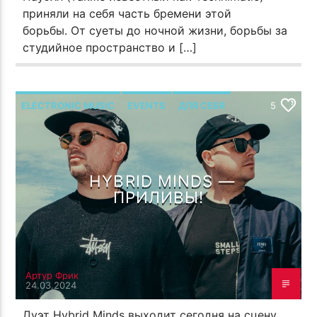
приняли на себя часть бремени этой
борьбы. От суеты до ночной жизни, борьбы за
студийное пространство и […]
ELECTRONIC MUSIC
EVENTS
ДЛЯ СЕБЯ
5
ОТ СОЗДАТЕЛЯ
HYBRID MINDS —
ПРИЛИВЫ!
Артур Фрик
24.03.2024
Дуэт Hybrid Minds выходит сегодня на сцену,