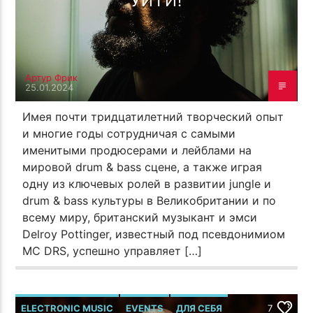
УЙТИ!
Артур Фрик
25.01.2024
Имея почти тридцатилетний творческий опыт
и многие годы сотрудничая с самыми
именитыми продюсерами и лейблами на
мировой drum & bass сцене, а также играя
одну из ключевых ролей в развитии jungle и
drum & bass культуры в Великобритании и по
всему миру, британский музыкант и эмси
Delroy Pottinger, известный под псевдонимиом
MC DRS, успешно управляет […]
ELECTRONIC MUSIC
EVENTS
ДЛЯ СЕБЯ
7