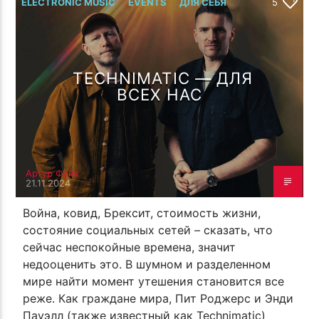
ПОТОК НАСТОЯЩЕГО
ELECTRONIC MUSIC
EVENTS
ДЛЯ СЕБЯ
5
TROLL'S LOVE CHANT ( ЛЕТО
ОТ СОЗДАТЕЛЯ
TROLL FAMILY TRIPPING FOOL
TROLL44 CCCP CREW MIX 33 )
TECHNIMATIC — ДЛЯ
ВСЕХ НАС
TF6 Radio
Артур Фрик
21.11.2024
Война, ковид, Брексит, стоимость жизни,
состояние социальных сетей – сказать, что
сейчас неспокойные времена, значит
недооценить это. В шумном и разделенном
мире найти момент утешения становится все
реже. Как граждане мира, Пит Роджерс и Энди
Пауэлл (также известный как Technimatic)