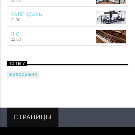
20:00
КАЛЕНДАРЬ
21:00
П.С
22:00
ПО ТЕГУ
ФИЛОСОФИЯ
Общность звука с мыслью сразу же бросается в глаза.
Как мысль, подобно молнии, сосредоточивает всю
силу представления в одном мгновении своей
вспышки, так и звук возникает как четко ограниченное
единство. Как мысль охватывает всю душу, так и звук
обладает силой потрясать всего человека. Говори
СТРАНИЦЫ
музыкой! Напой семью — TF6 Radio