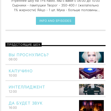
Утреннее шоу на TF6 Radio. Мы с вами с 06:00 до 10:00
Сырники - пампушки Творог - 350-400 г (желательно
1% жирности) Яйцо - 1 шт. Мука - больше половины
стакана Cахар - по вкусу Сахар ванильный - по вкусу
Сметана (для подачи) - по вкусу Масло растительное -
INFO AND EPISODES
для жарки
ПРЕДСТОЯЩИЕ ШОУ
ВЫ ПРОСНУЛИСЬ?
06:00
КАПУЧИНО
10:00
ИНТЕ́ЛЛИДЖЕНТ
12:00
ДА БУДЕТ ЗВУК
16:00