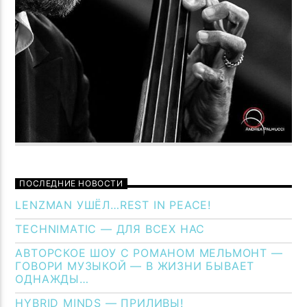
ПОСЛЕДНИЕ НОВОСТИ
LENZMAN УШЁЛ…REST IN PEACE!
TECHNIMATIC — ДЛЯ ВСЕХ НАС
АВТОРСКОЕ ШОУ С РОМАНОМ МЕЛЬМОНТ —
ГОВОРИ МУЗЫКОЙ — В ЖИЗНИ БЫВАЕТ
ОДНАЖДЫ…
HYBRID MINDS — ПРИЛИВЫ!