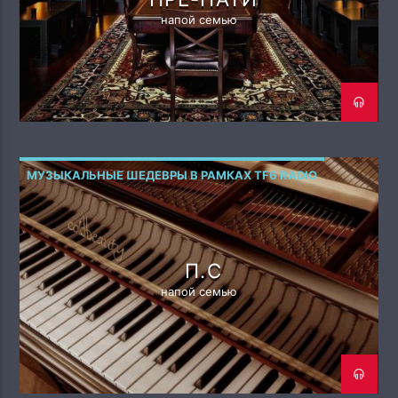
напой семью
МУЗЫКАЛЬНЫЕ ШЕДЕВРЫ В РАМКАХ TF6 RADIO
П.С
напой семью