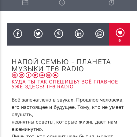
ПОТОК НАСТОЯЩЕГО
TF R.MELMONT
CONTEMPLATION OF TRUTH
9
НАПОЙ СЕМЬЮ - ПЛАНЕТА
TF6 Radio
МУЗЫКИ TF6 RADIO
КУДА ТЫ ТАК СПЕШИШЬ? ВСЁ ГЛАВНОЕ
УЖЕ ЗДЕСЬ! TF6 RADIO
Всё запечатлено в звуках. Прошлое человека,
его настоящее и будущее. Тому, кто не умеет
слушать,
невнятны советы, которые жизнь дает нам
ежеминутно.
Лишь тот, кто слышит шум бытия, может