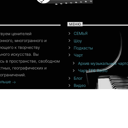
не сама цель. И то, что происходит с
вами сейчас, так же важно, как-то, что
ей
вы планируете на будущее. Поэтому,
хотя мой календарь заполнен на
музыкой! Напой семью — TF6 Radio!
месяцы вперед, я научился жить
МЕНЮ
сегодняшним днем. Говори музыкой!
Напой семью — TF6 Radio
СЕМЬЯ
твуем ценителей
нного, многогранного и
Шоу
ющего к творчеству
Подкасты
ного искусства. Вы
Чарт
сь в пространстве, свободном
Архив музыкальных чарт
стных, географических и
Чарт TF6 Radio
ограничений.
Блог
больше
Видео
События
Команда
От создателя
Приложения