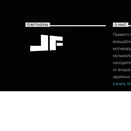
нами в глубокое изучение
музыкальных путешествий от
талантливых Ди Джеев! Ценител
музыки со всей планеты!Говори
ПАРТНЕРЫ
О НАС
Приветс
внешабло
мотивиру
музыкаль
находите
от возра
идейных 
узнать 