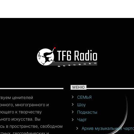
МЕНЮ
СЕМЬЯ
твуем ценителей
нного, многогранного и
Шоу
ющего к творчеству
Подкасты
ного искусства. Вы
Чарт
сь в пространстве, свободном
Архив музыкальных чарт
стных, географических и