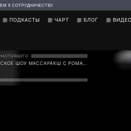
ЕМ К СОТРУДНИЧЕСТВУ
ПОДКАСТЫ
ЧАРТ
БЛОГ
ВИДЕ
 НАСТОЯЩЕГО
РСКОЕ ШОУ МАССАРАКШ C РОМАН
ОНТ НА TF6 RADIO ШАББАТ
 (CCCP CREW).