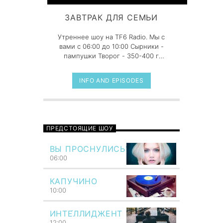
ЗАВТРАК ДЛЯ СЕМЬИ
Утреннее шоу на TF6 Radio. Мы с
вами с 06:00 до 10:00 Сырники -
пампушки Творог - 350-400 г
(желательно 1% жирности) Яйцо -
1 шт. Мука - больше половины
INFO AND EPISODES
стакана Cахар - по вкусу Сахар
ванильный - по вкусу Сметана (для
подачи) - по вкусу Масло
растительное - для жарки
ПРЕДСТОЯЩИЕ ШОУ
ВЫ ПРОСНУЛИСЬ?
06:00
КАПУЧИНО
10:00
ИНТЕ́ЛЛИДЖЕНТ
12:00