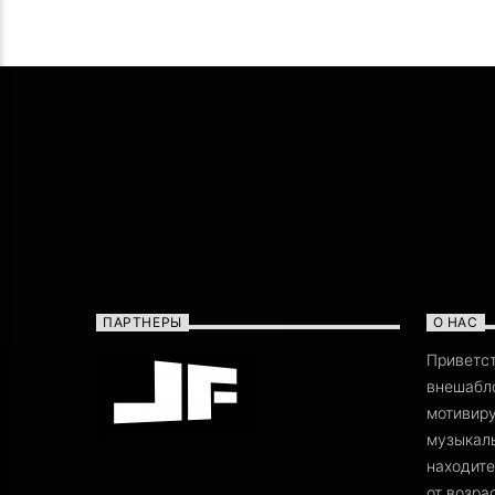
ПАРТНЕРЫ
О НАС
Приветс
внешабло
мотивиру
музыкаль
находите
от возра