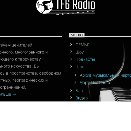
МЕНЮ
СЕМЬЯ
твуем ценителей
нного, многогранного и
Шоу
ющего к творчеству
Подкасты
ного искусства. Вы
Чарт
сь в пространстве, свободном
Архив музыкальных чарт
стных, географических и
Чарт TF6 Radio
ограничений.
Блог
больше
Видео
События
Команда
От создателя
Приложения