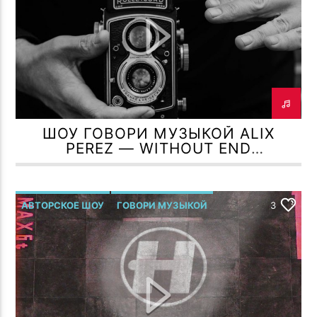
ПОТОК НАСТОЯЩЕГО
Я КРИЧУ В ПУСТОТУ
AFRO HOUSE GALAXY
ШОУ ГОВОРИ МУЗЫКОЙ ALIX
PEREZ — WITHOUT END
TF6 Radio
(SEPTEMBER)
АВТОРСКОЕ ШОУ
ГОВОРИ МУЗЫКОЙ
3