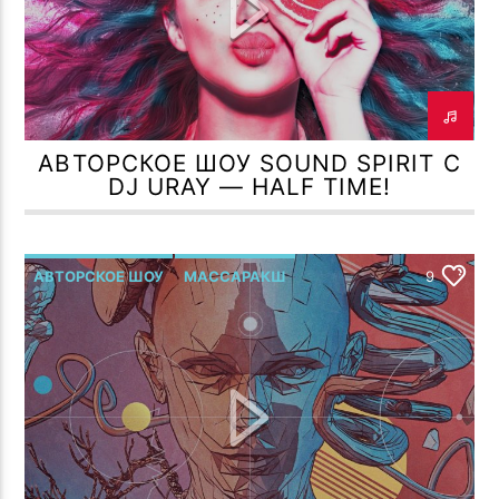
ПОТОК НАСТОЯЩЕГО
НЕ ОГЛЯДЫВАЯСЬ НАЗАД ( CCCP
TROLL FAMILY РОМАН МЕЛЬМОНТ
CREW MIX DEEP HOUSE VOL 4 )
АВТОРСКОЕ ШОУ SOUND SPIRIT С
DJ URAY — HALF TIME!
TF6 Radio
АВТОРСКОЕ ШОУ
МАССАРАКШ
9
Р.МЕЛЬМОНТ