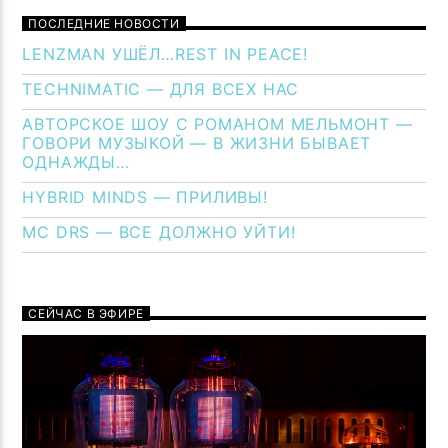
ПОСЛЕДНИЕ НОВОСТИ
LENZMAN УШЁЛ…REST IN PEACE!
TECHNIMATIC — ДЛЯ ВСЕХ НАС
АВТОРСКОЕ ШОУ С РОМАНОМ МЕЛЬМОНТ —
ГОВОРИ МУЗЫКОЙ — В ЖИЗНИ БЫВАЕТ
ОДНАЖДЫ…
HYBRID MINDS — ПРИЛИВЫ!
MC DRS — ВСЕ ДОЛЖНО УЙТИ!
СЕЙЧАС В ЭФИРЕ