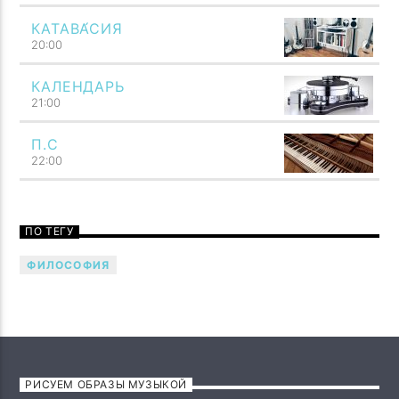
КАТАВА́СИЯ
20:00
КАЛЕНДАРЬ
21:00
П.С
22:00
ПО ТЕГУ
ФИЛОСОФИЯ
Общность звука с мыслью сразу же бросается в глаза.
Как мысль, подобно молнии, сосредоточивает всю
силу представления в одном мгновении своей
вспышки, так и звук возникает как четко ограниченное
единство. Как мысль охватывает всю душу, так и звук
обладает силой потрясать всего человека. Говори
РИСУЕМ ОБРАЗЫ МУЗЫКОЙ