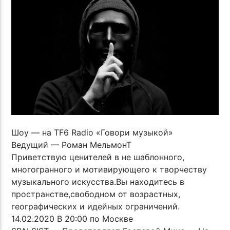
ПОТОК НАСТОЯЩЕГО
TROLL'S LOVE CHANT ( ЛЕТО
TROLL FAMILY TRIPPING FOOL
TROLL44 CCCP CREW MIX 33 )
TF6 Radio
Шоу — на TF6 Radio «Говори музыкой»
Ведущий — Роман МельмонТ
Приветствую ценителей в не шаблонного,
многогранного и мотивирующего к творчеству
музыкального искусства.Вы находитесь в
пространстве,свободном от возрастных,
географических и идейных ограничений.
14.02.2020 В 20:00 по Москве