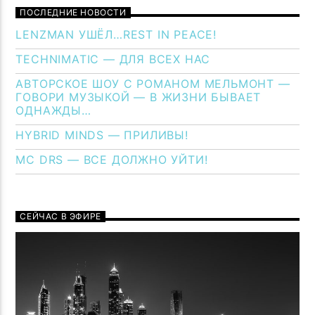
ПОСЛЕДНИЕ НОВОСТИ
LENZMAN УШЁЛ…REST IN PEACE!
TECHNIMATIC — ДЛЯ ВСЕХ НАС
АВТОРСКОЕ ШОУ С РОМАНОМ МЕЛЬМОНТ —
ГОВОРИ МУЗЫКОЙ — В ЖИЗНИ БЫВАЕТ
ОДНАЖДЫ…
HYBRID MINDS — ПРИЛИВЫ!
MC DRS — ВСЕ ДОЛЖНО УЙТИ!
СЕЙЧАС В ЭФИРЕ