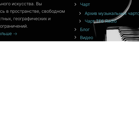
ного искусства. Вы
Чарт
сь в пространстве, свободном
Архив музыкальных чарт
стных, географических и
Чарт TF6 Radio
ограничений.
Блог
больше
Видео
События
Команда
От создателя
Приложения