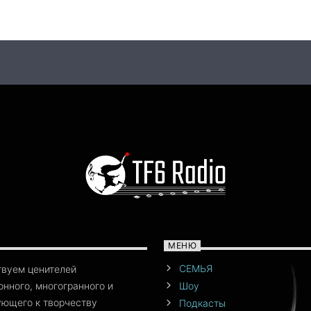
МЕНЮ
СЕМЬЯ
твуем ценителей
нного, многогранного и
Шоу
ющего к творчеству
Подкасты