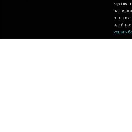
музыкаль
находите
от возра
идейных 
узнать 