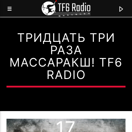
ТРИДЦАТЬ ТРИ
TF6 RADIO
РАЗА
МЫ ГОВОРИМ НА ЯЗЫКЕ МУЗЫКИ!
МАССАРАКШ! TF6
RADIO
0:00
17