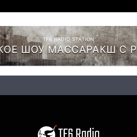
TF6 RADIO STATION
КОЕ ШОУ МАССАРАКШ C 
МЕЛЬМОНТ