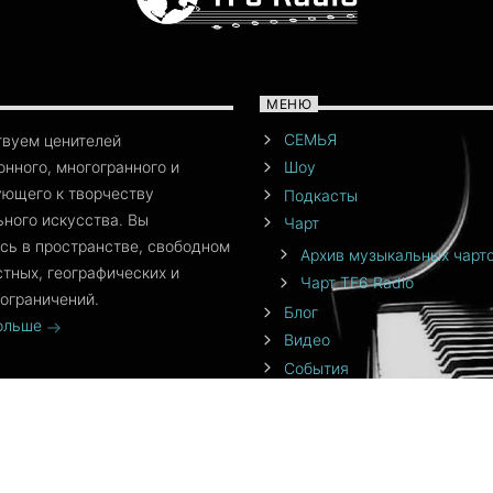
МЕНЮ
СЕМЬЯ
твуем ценителей
нного, многогранного и
Шоу
ющего к творчеству
Подкасты
ного искусства. Вы
Чарт
сь в пространстве, свободном
Архив музыкальных чарт
стных, географических и
Чарт TF6 Radio
ограничений.
Блог
больше
Видео
События
Команда
От создателя
Приложения