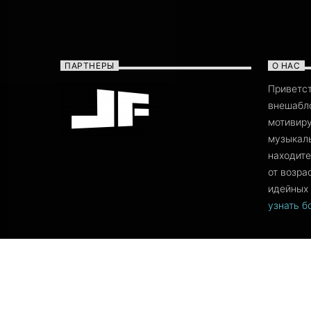
ПАРТНЕРЫ
О НАС
Приветс
внешабло
мотивиру
музыкаль
находите
от возра
идейных 
узнать 