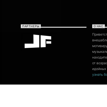
ПАРТНЕРЫ
О НАС
Приветс
внешабло
мотивиру
музыкаль
находите
от возра
идейных 
узнать 