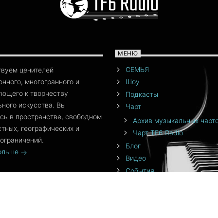
МЕНЮ
СЕМЬЯ
твуем ценителей
нного, многогранного и
Шоу
ющего к творчеству
Подкасты
ного искусства. Вы
Чарт
сь в пространстве, свободном
Архив музыкальных чарт
стных, географических и
Чарт TF6 Radio
ограничений.
Блог
больше
Видео
События
Команда
От создателя
Приложения