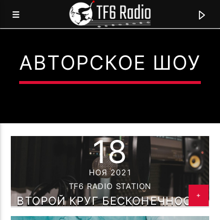
АВТОРСКОЕ ШОУ
TF6 RADIO
МЫ ГОВОРИМ НА ЯЗЫКЕ МУЗЫКИ!
18
0:00
НОЯ 2021
TF6 RADIO STATION
ВТОРОЙ КРУГ БЕСКОНЕЧНОСТИ
— TF6 RADIO