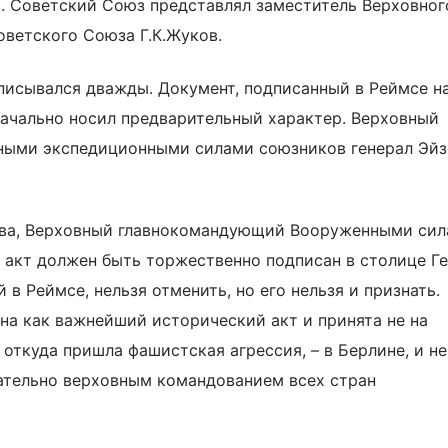
. Советский Союз представлял заместитель Верховног
ветского Союза Г.К.Жуков.
исывался дважды. Документ, подписанный в Реймсе н
начально носил предварительный характер. Верховный
ыми экспедиционными силами союзников генерал Эйз
ства, Верховный главнокомандующий Вооруженными си
 акт должен быть торжественно подписан в столице Г
 в Реймсе, нельзя отменить, но его нельзя и признать.
на как важнейший исторический акт и принята не на
 откуда пришла фашистская агрессия, – в Берлине, и не
ательно верховным командованием всех стран