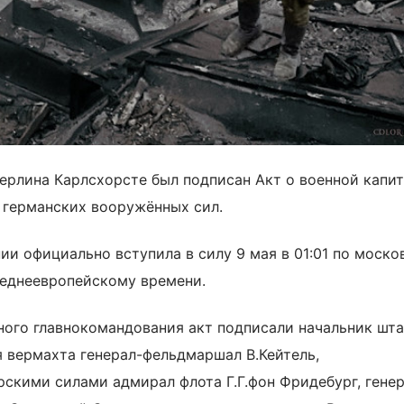
Берлина Карлсхорсте был подписан Акт о военной капи
германских вооружённых сил.
ии официально вступила в силу 9 мая в 01:01 по моско
среднеевропейскому времени.
ного главнокомандования акт подписали начальник шта
 вермахта генерал-фельдмаршал В.Кейтель,
кими силами адмирал флота Г.Г.фон Фридебург, генер