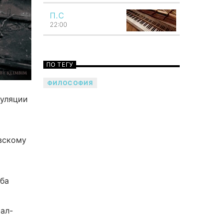
Общность звука с мыслью сразу же
бросается в глаза. Как мысль,
П.С
подобно молнии, сосредоточивает
22:00
всю силу представления в одном
мгновении своей вспышки, так и
звук возникает как четко
ограниченное единство. Как мысль
ПО ТЕГУ
охватывает всю душу, так и звук
обладает силой потрясать всего
ФИЛОСОФИЯ
человека. Говори музыкой! Напой
семью — TF6 Radio
туляции
вскому
ба
ал-