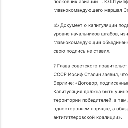
полковник авиации Г. Ю.Штумпф
главнокомандующего маршал Со
✍ Документ о капитуляции подп
уровне начальников штабов, из
главнокомандующий объединенн
свою подпись не ставил.
? Глава советского правитель
СССР Иосиф Сталин заявил, что
Берлине: «Договор, подписанный
Капитуляция должна быть учине
территории победителей, а там,
одностороннем порядке, а обяз
антигитлеровской коалиции».