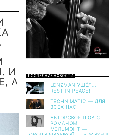
И
КА
.
Т
М
. И
ПОСЛЕДНИЕ НОВОСТИ
, А
LENZMAN УШЁЛ…
Т
REST IN PEACE!
TECHNIMATIC — ДЛЯ
ВСЕХ НАС
АВТОРСКОЕ ШОУ С
РОМАНОМ
МЕЛЬМОНТ —
ГОВОРИ МУЗЫКОЙ — В ЖИЗНИ