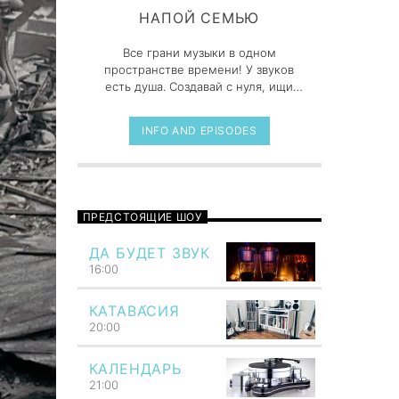
НАПОЙ СЕМЬЮ
Все грани музыки в одном
пространстве времени! У звуков
есть душа. Создавай с нуля, ищи
новые, оторвись от ноутбука и
послушай, чем дышит реальный
INFO AND EPISODES
мир.
ПРЕДСТОЯЩИЕ ШОУ
ДА БУДЕТ ЗВУК
16:00
КАТАВА́СИЯ
20:00
КАЛЕНДАРЬ
21:00