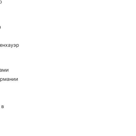
о
а
енхауэр
лами
ермании
 в