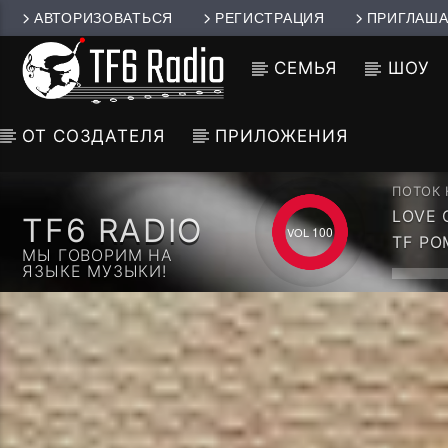
АВТОРИЗОВАТЬСЯ
РЕГИСТРАЦИЯ
ПРИГЛАША
СЕМЬЯ
ШОУ
ОТ СОЗДАТЕЛЯ
ПРИЛОЖЕНИЯ
ПОТОК
LOVE C
TF6 RADIO
CCCP 
100
TF Р
МЫ ГОВОРИМ НА
ЯЗЫКЕ МУЗЫКИ!