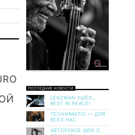
URO
ПОСЛЕДНИЕ НОВОСТИ
КОЙ
LENZMAN УШЁЛ…
REST IN PEACE!
TECHNIMATIC — ДЛЯ
ВСЕХ НАС
АВТОРСКОЕ ШОУ С