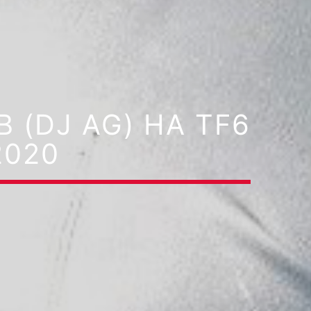
(DJ AG) НА TF6
2020