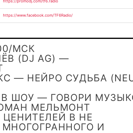
https://promodj.com/tf6.radio
https://www.facebook.com/TF6Radio/
:00/МСК
ЁВ (DJ AG) —
Т
КС — НЕЙРО СУДЬБА (NE
 В ШОУ — ГОВОРИ МУЗЫ
ОМАН МЕЛЬМОНТ
 ЦЕНИТЕЛЕЙ В НЕ
 МНОГОГРАННОГО И