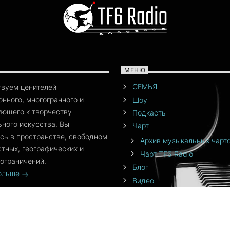
МЕНЮ
СЕМЬЯ
твуем ценителей
нного, многогранного и
Шоу
ющего к творчеству
Подкасты
ного искусства. Вы
Чарт
сь в пространстве, свободном
Архив музыкальных чарт
стных, географических и
Чарт TF6 Radio
ограничений.
Блог
больше
Видео
События
Команда
От создателя