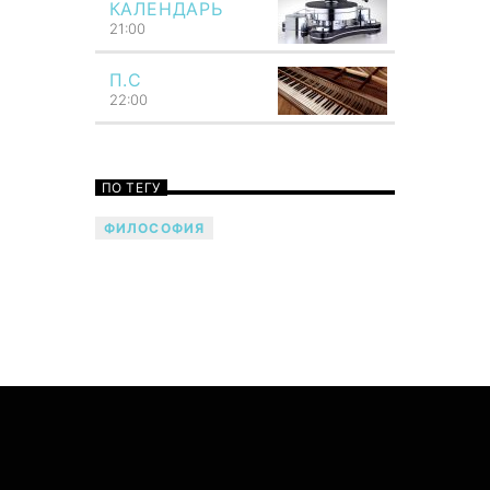
КАЛЕНДАРЬ
21:00
Общность звука с мыслью сразу же
бросается в глаза. Как мысль,
П.С
подобно молнии, сосредоточивает
22:00
всю силу представления в одном
мгновении своей вспышки, так и
звук возникает как четко
ограниченное единство. Как мысль
ПО ТЕГУ
охватывает всю душу, так и звук
обладает силой потрясать всего
ФИЛОСОФИЯ
человека. Говори музыкой! Напой
семью — TF6 Radio