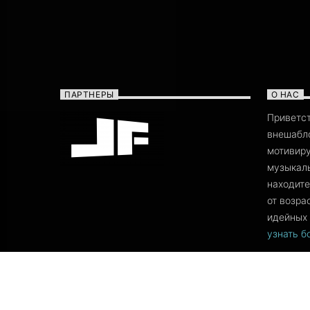
ПАРТНЕРЫ
О НАС
Приветс
внешабло
мотивиру
музыкаль
находите
от возра
идейных 
узнать 