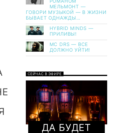
РОМАНОМ
МЕЛЬМОНТ —
ГОВОРИ МУЗЫКОЙ — В ЖИЗНИ
БЫВАЕТ ОДНАЖДЫ…
HYBRID MINDS —
ПРИЛИВЫ!
MC DRS — ВСЕ
ДОЛЖНО УЙТИ!
А
СЕЙЧАС В ЭФИРЕ
НЕ
Я
ДА БУДЕТ