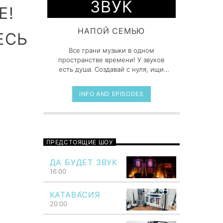
ЗВУК
Е!
НАПОЙ СЕМЬЮ
ЕСЬ
Все грани музыки в одном
пространстве времени! У звуков
есть душа. Создавай с нуля, ищи
новые, оторвись от ноутбука и
послушай, чем дышит реальный
INFO AND EPISODES
мир.
ПРЕДСТОЯЩИЕ ШОУ
ДА БУДЕТ ЗВУК
16:00
КАТАВА́СИЯ
20:00