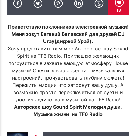
ПОТОК НАСТОЯЩЕГО
TF R.MELMONT
13
CONTEMPLATION OF TRUTH
Приветствую поклонников электронной музыки!
Меня зовут Евгений Белавский для друзей DJ
Uray(диджей Урай).
Хочу представить вам мое Авторское шоу Sound
Spirit на TF6 Radio. Приглашаю желающих
погрузиться в захватывающую атмосферу House
TF6 Radio
музыки! Ощутить всю эссенцию музыкальных
настроений, прочувствовать глубину сюжета!
Пережить эмоции что затронут вашу душу! А
возможно просто переключиться от суеты и
достичь единства с музыкой на TF6 Radio!
Авторское шоу Sound Spirit Мелодия души,
Музыка жизни! на TF6 Radio