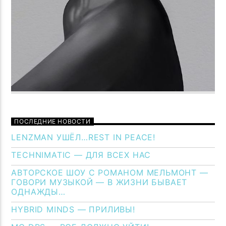
ПОСЛЕДНИЕ НОВОСТИ
LENZMAN УШЁЛ…REST IN PEACE!
TECHNIMATIC — ДЛЯ ВСЕХ НАС
АВТОРСКОЕ ШОУ С РОМАНОМ МЕЛЬМОНТ —
ГОВОРИ МУЗЫКОЙ — В ЖИЗНИ БЫВАЕТ
ОДНАЖДЫ…
HYBRID MINDS — ПРИЛИВЫ!