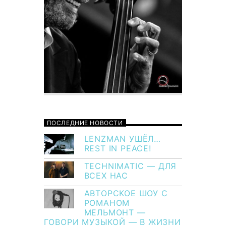
ПОСЛЕДНИЕ НОВОСТИ
LENZMAN УШЁЛ…
REST IN PEACE!
TECHNIMATIC — ДЛЯ
ВСЕХ НАС
АВТОРСКОЕ ШОУ С
РОМАНОМ
МЕЛЬМОНТ —
ГОВОРИ МУЗЫКОЙ — В ЖИЗНИ