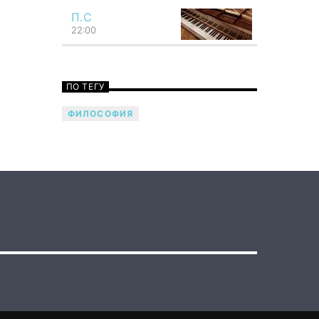
бросается в глаза. Как мысль,
П.С
подобно молнии, сосредоточивает
22:00
всю силу представления в одном
мгновении своей вспышки, так и
звук возникает как четко
ограниченное единство. Как мысль
ПО ТЕГУ
охватывает всю душу, так и звук
обладает силой потрясать всего
ФИЛОСОФИЯ
человека. Говори музыкой! Напой
семью — TF6 Radio