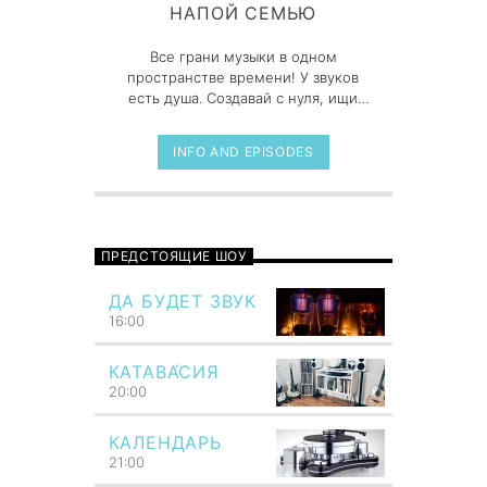
НАПОЙ СЕМЬЮ
Все грани музыки в одном
пространстве времени! У звуков
есть душа. Создавай с нуля, ищи
новые, оторвись от ноутбука и
послушай, чем дышит реальный
INFO AND EPISODES
мир.
ПРЕДСТОЯЩИЕ ШОУ
ДА БУДЕТ ЗВУК
16:00
КАТАВА́СИЯ
20:00
КАЛЕНДАРЬ
21:00
Общность звука с мыслью сразу же